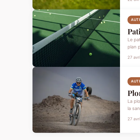
AUT
Pat
Le pa
plan p
27 avr
AUT
Plo
La pl
la san
27 avr