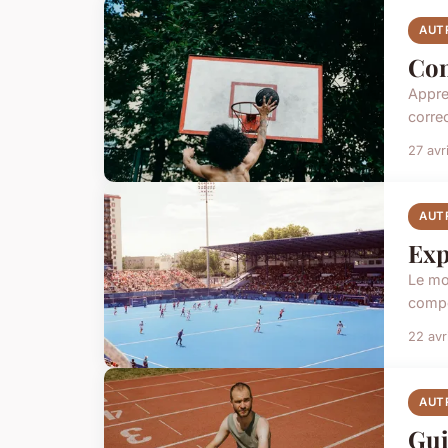
AUT
Con
Appre
corre
27 avr
AUT
Exp
Le mo
compét
22 avr
AUT
Gui