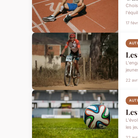
Chois
l'équi
17 fév
AUT
Les
L'enga
jeunes
22 avr
AUT
Les
L'évo
les j
22 avr