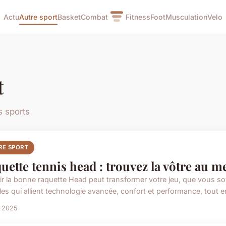
Actu
Autre sport
Basket
Combat
Fitness
Foot
Musculation
Velo
t
s sports
RE SPORT
uette tennis head : trouvez la vôtre au me
ir la bonne raquette Head peut transformer votre jeu, que vous s
es qui allient technologie avancée, confort et performance, tout en
t 2025