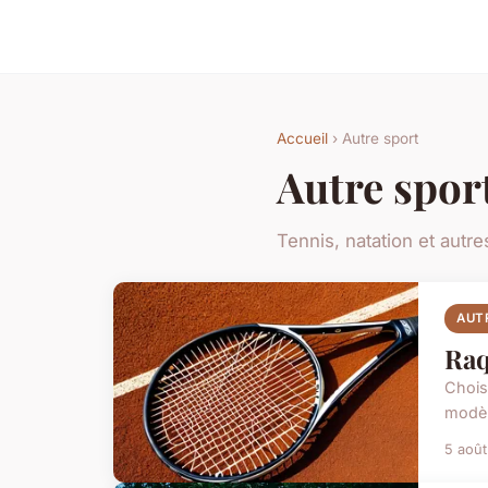
Accueil
› Autre sport
Autre spor
Tennis, natation et autre
AUT
Raq
Chois
modèl
5 aoû