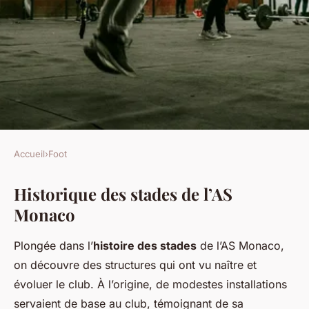
Accueil
›
Foot
FOOT
Historique des stades de l’AS
Les stades de l'AS Monaco :
Monaco
des lieux mythiques
Plongée dans l’
histoire des stades
de l’AS Monaco,
Logan
•
27 avril 2025
•
4 min de lecture
on découvre des structures qui ont vu naître et
évoluer le club. À l’origine, de modestes installations
servaient de base au club, témoignant de sa