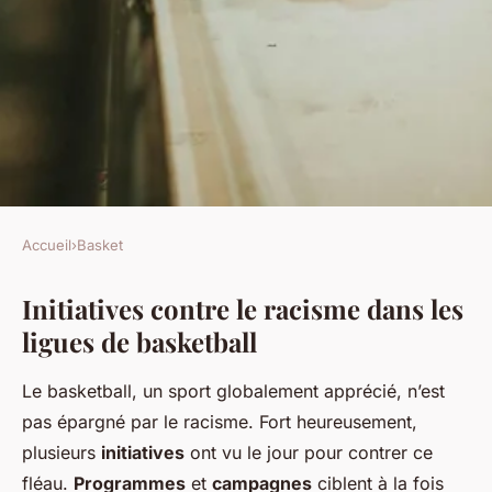
Accueil
›
Basket
BASKET
Initiatives contre le racisme dans les
Lutte contre le racisme dans
ligues de basketball
les ligues de basketball
Le basketball, un sport globalement apprécié, n’est
Logan
•
27 avril 2025
•
5 min de lecture
pas épargné par le racisme. Fort heureusement,
plusieurs
initiatives
ont vu le jour pour contrer ce
fléau.
Programmes
et
campagnes
ciblent à la fois