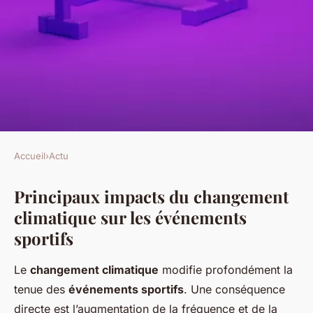
Accueil
›
Actu
ACTU
Principaux impacts du changement
Quels sont les défis actuels du
climatique sur les événements
sport face au changement
sportifs
climatique ?
Le
changement climatique
modifie profondément la
Logan
•
27 avril 2025
•
4 min de lecture
tenue des
événements sportifs
. Une conséquence
directe est l’augmentation de la fréquence et de la