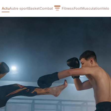
Actu
Autre sport
Basket
Combat
Fitness
Foot
Musculation
Velo