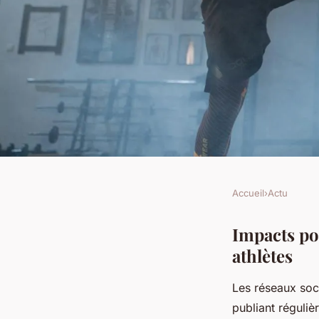
Accueil
›
Actu
ACTU
Quels sont les effet
Impacts pos
athlètes
sociaux sur la carriè
Les réseaux soc
publiant réguliè