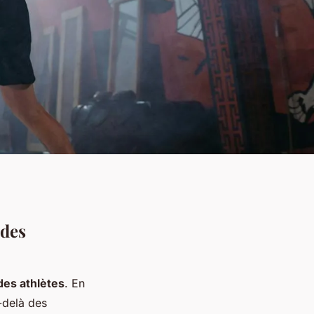
 des
 des athlètes
. En
u-delà des