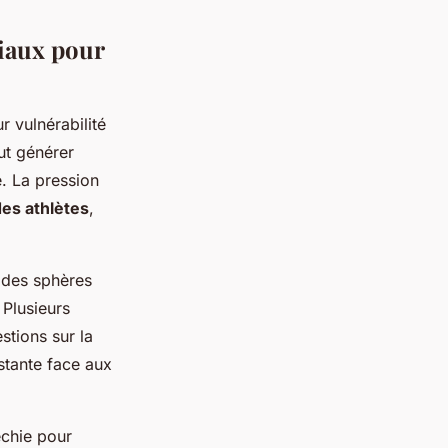
ciaux pour
r vulnérabilité
ut générer
e. La pression
es athlètes
,
 des sphères
 Plusieurs
stions sur la
stante face aux
échie pour