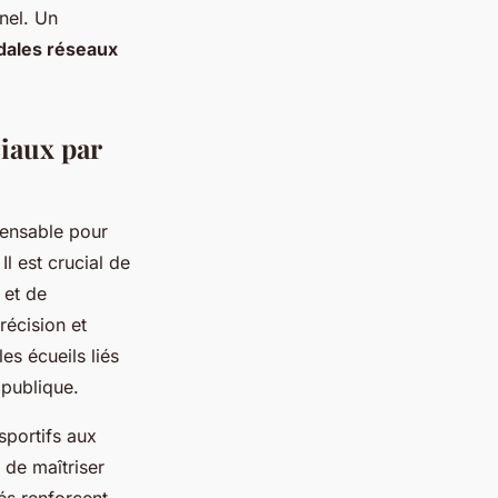
nel. Un
dales réseaux
ciaux par
pensable pour
Il est crucial de
 et de
écision et
es écueils liés
 publique.
sportifs aux
 de maîtriser