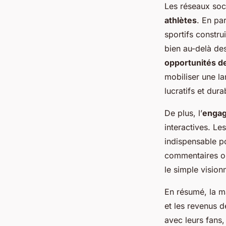
Les réseaux soc
athlètes
. En pa
sportifs constru
bien au-delà des
opportunités d
mobiliser une la
lucratifs et dura
De plus, l’
engag
interactives. Le
indispensable po
commentaires ou
le simple vision
En résumé, la m
et les revenus d
avec leurs fans,