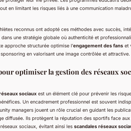
 de protéger leur vie privée. Les programmes éducatifs dédi
out en limitant les risques liés à une communication maladr
lètes reconnus ont adopté ces méthodes avec succès, inté
dans une stratégie globale où authenticité et professionna
e approche structurée optimise l’
engagement des fans
et 
sponsoring en valorisant une image contrôlée et attractive.
pour optimiser la gestion des réseaux so
 réseaux sociaux
est un élément clé pour prévenir les risque
bénéfices. Un encadrement professionnel est souvent indisp
ity managers jouent un rôle crucial en guidant les publica
ge diffusée. Ils protègent la réputation des sportifs face aux
 réseaux sociaux, évitant ainsi les
scandales réseaux socia