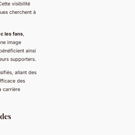
tte visibilité
ques cherchent à
c les fans
,
’une image
bénéficient ainsi
eurs supporters.
fiés, allant des
efficace des
 carrière
 des