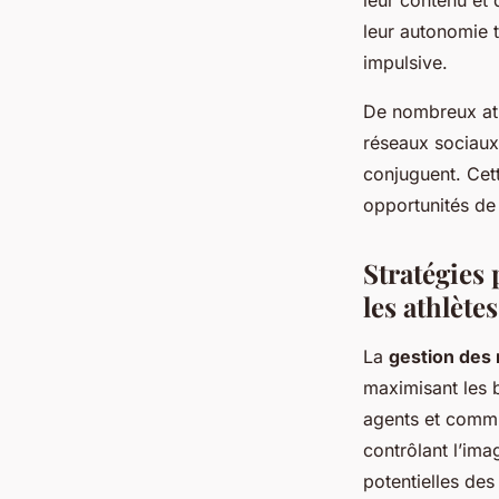
leur contenu et
leur autonomie t
impulsive.
De nombreux ath
réseaux sociaux 
conjuguent. Cett
opportunités de 
Stratégies 
les athlètes
La
gestion des
maximisant les 
agents et commun
contrôlant l’ima
potentielles des