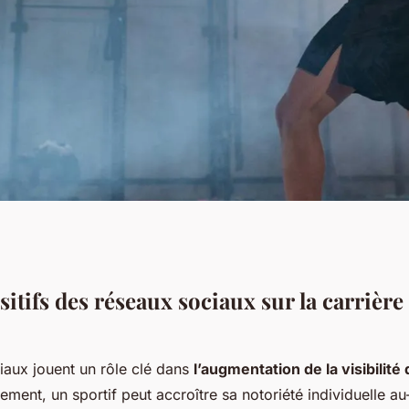
s des réseaux
itifs des réseaux sociaux sur la carrière
re des athlètes ?
iaux jouent un rôle clé dans
l’augmentation de la visibilité
rement, un sportif peut accroître sa notoriété individuelle a