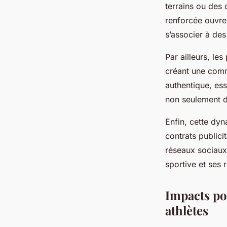
Logan
•
22 avril 2025
•
5 min de lecture
terrains ou des 
renforcée ouvr
s’associer à des
Par ailleurs, le
créant une commu
authentique, ess
non seulement d’
Enfin, cette dyn
contrats publici
réseaux sociaux
sportive et ses
Impacts pos
athlètes