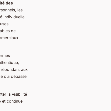
ité des
sonnels, les
é individuelle
euses
pables de
ommerciaux
formes
uthentique,
e répondant aux
ce qui dépasse
r la visibilité
e et continue