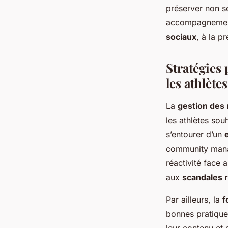
préserver non se
accompagnement 
sociaux
, à la p
Stratégies 
les athlètes
La
gestion des
les athlètes sou
s’entourer d’un
community manag
réactivité face 
aux
scandales 
Par ailleurs, la
f
bonnes pratique