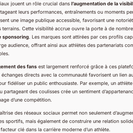
iaux jouent un rôle crucial dans
l’augmentation de la visibil
rtageant leurs performances, entraînements ou moments per
isent une image publique accessible, favorisant une notoriét
 terrains. Cette visibilité accrue ouvre la porte à de nombr
e sponsoring
. Les marques sont attirées par ces profils ca
rge audience, offrant ainsi aux athlètes des partenariats c
bles.
ement des fans
est largement renforcé grâce à ces plate
s échanges directs avec la communauté favorisent un lien a
ur fidéliser un public enthousiaste. Par exemple, un athlèt
 partageant des coulisses crée un sentiment d’appartenan
nage d’une compétition.
aîtrise des réseaux sociaux permet non seulement d’augmente
es sportifs, mais également de construire une relation solid
 facteur clé dans la carrière moderne d’un athlète.