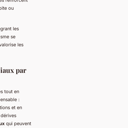
és renforcent
oite ou
grant les
lisme se
valorise les
ciaux par
s tout en
ensable :
tions et en
 dérives
ux
qui peuvent