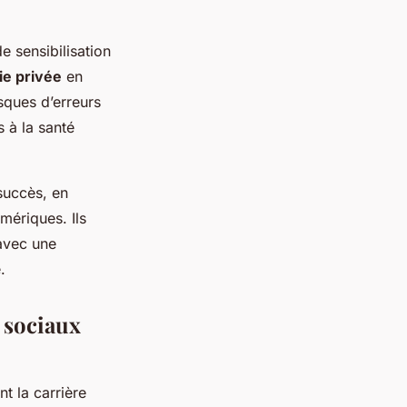
e sensibilisation
ie privée
en
isques d’erreurs
 à la santé
 succès, en
mériques. Ils
 avec une
.
x sociaux
 la carrière